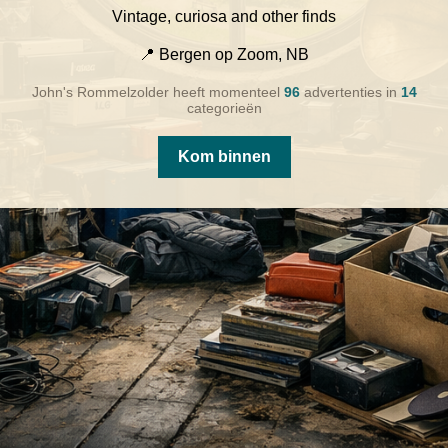
Vintage, curiosa and other finds
📍 Bergen op Zoom, NB
John's Rommelzolder heeft momenteel
96
advertenties in
14
categorieën
Kom binnen